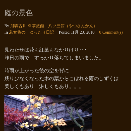
庭の景色
By
飛騨古川 料亭旅館 八ツ三館（やつさんかん）
In
若女将の ゆったり日記
Posted
11月 23, 2010
0 Comment(s)
見わたせば花も紅葉もなかりけり･･･
昨日の雨で すっかり落ちてしまいました。
時雨が上がった後の空を背に
残り少なくなった木の葉からこぼれる雨のしずくは
美しくもあり 淋しくもあり。。。