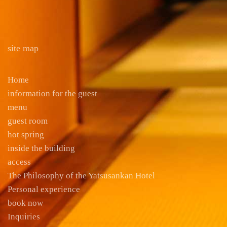
site map
Home
information for the guest
menu
guest room
hot spring
inside the building
access
The Philosophy of the Yatsusankan Hotel
Personal experience
book now
Inquiries