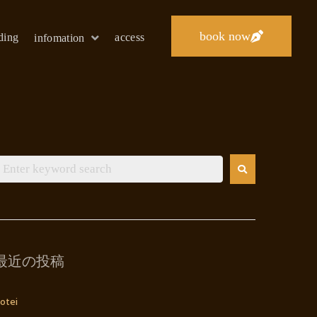
book now
lding
access
infomation
最近の投稿
otei