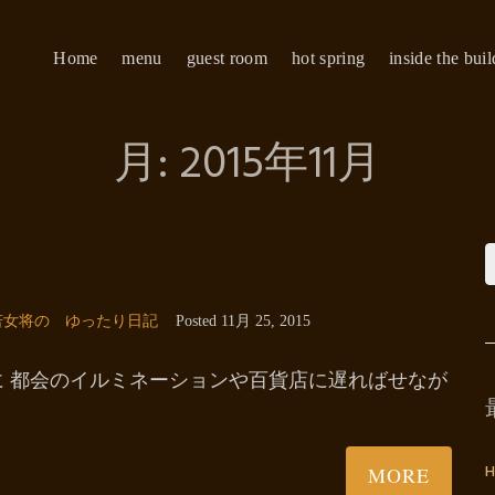
Home
menu
guest room
hot spring
inside the bui
月:
2015年11月
若女将の ゆったり日記
Posted
11月 25, 2015
に 都会のイルミネーションや百貨店に遅ればせなが
H
MORE