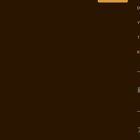
D
Y
K