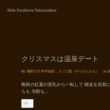
Hida Furukawa Yatsusankan
クリスマスは温泉デート
By
飛騨古川 料亭旅館 八ツ三館（やつさんかん）
In
晩秋の紅葉の室礼から一転して 師走を目前
らも 当館も...
0