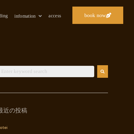
book now
lding
access
infomation
最近の投稿
otei