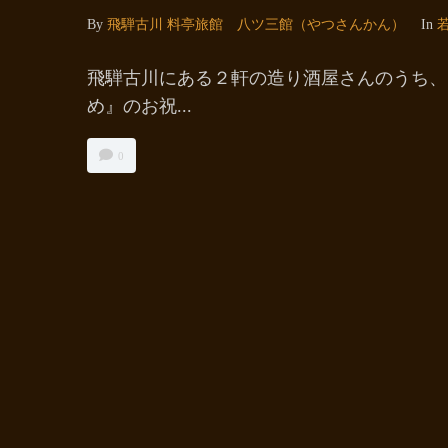
By
飛騨古川 料亭旅館 八ツ三館（やつさんかん）
In
飛騨古川にある２軒の造り酒屋さんのうち、 
め』のお祝...
0