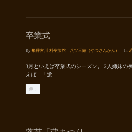
卒業式
By
飛騨古川 料亭旅館 八ツ三館（やつさんかん）
In
3月といえば卒業式のシーズン。 2人姉妹の
えば 「蛍...
0