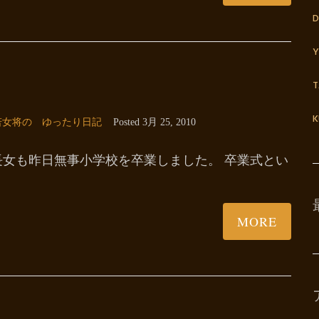
D
Y
K
若女将の ゆったり日記
Posted
3月 25, 2010
長女も昨日無事小学校を卒業しました。 卒業式とい
MORE