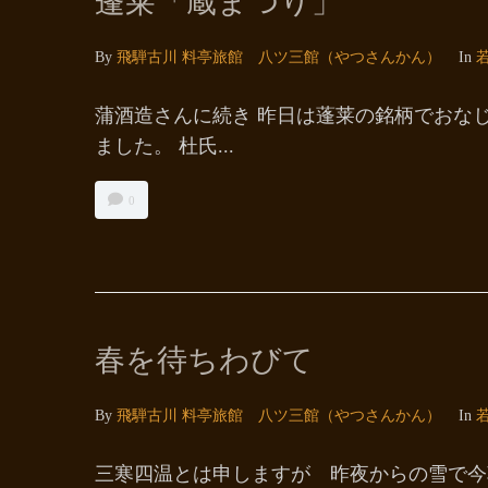
蓬莱「蔵まつり」
By
飛騨古川 料亭旅館 八ツ三館（やつさんかん）
In
蒲酒造さんに続き 昨日は蓬莱の銘柄でおな
ました。 杜氏...
0
春を待ちわびて
By
飛騨古川 料亭旅館 八ツ三館（やつさんかん）
In
三寒四温とは申しますが 昨夜からの雪で今