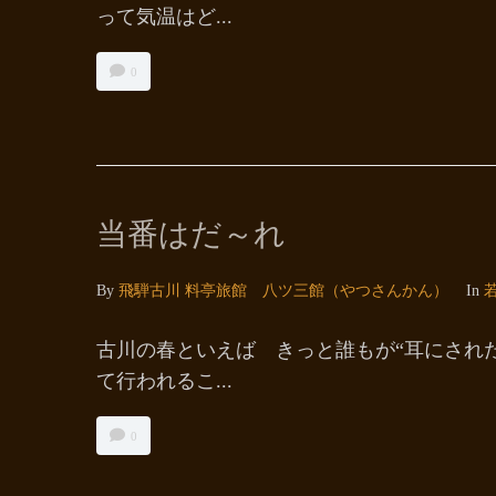
って気温はど...
0
当番はだ～れ
By
飛騨古川 料亭旅館 八ツ三館（やつさんかん）
In
古川の春といえば きっと誰もが“耳にされ
て行われるこ...
0