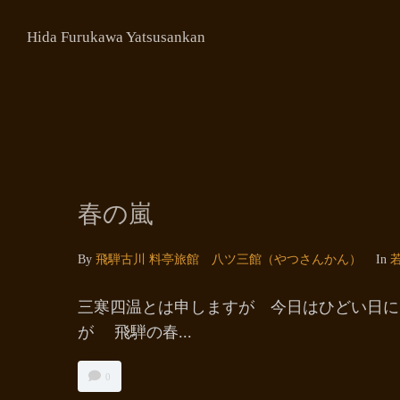
Hida Furukawa Yatsusankan
春の嵐
By
飛騨古川 料亭旅館 八ツ三館（やつさんかん）
In
三寒四温とは申しますが 今日はひどい日に
が 飛騨の春...
0