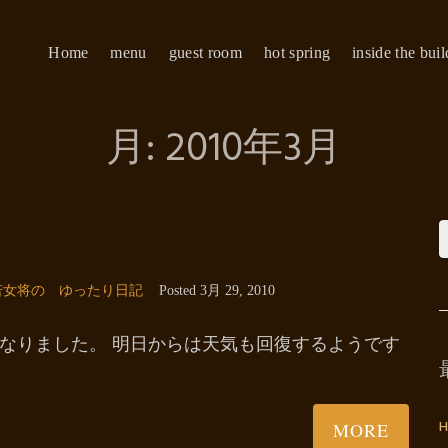
Home
menu
guest room
hot spring
inside the bui
月:
2010年3月
若女将の ゆったり日記
Posted
3月 29, 2010
なりました。 明日からは天気も回復するようです
H
MORE