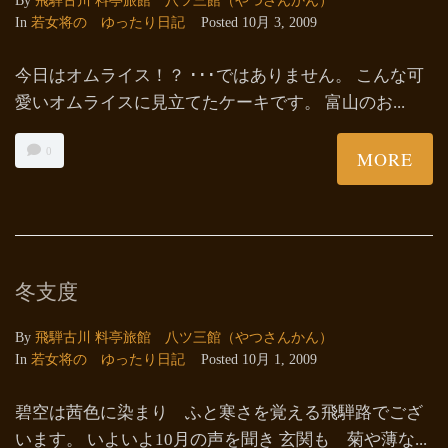
By
飛騨古川 料亭旅館 八ツ三館（やつさんかん）
In
若女将の ゆったり日記
Posted
10月 3, 2009
今日はオムライス！？ ･･･ではありません。 こんな可
愛いオムライスに見立てたケーキです。 富山のお...
0
MORE
冬支度
By
飛騨古川 料亭旅館 八ツ三館（やつさんかん）
In
若女将の ゆったり日記
Posted
10月 1, 2009
碧空は茜色に染まり ふと寒さを覚える飛騨路でござ
います。 いよいよ10月の声を聞き 玄関も 菊や薄な...