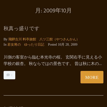
月:
2009年10月
秋真っ盛りです
By
飛騨古川 料亭旅館 八ツ三館（やつさんかん）
In
若女将の ゆったり日記
Posted
10月 28, 2009
川側の客室から臨む本光寺の桜。 玄関右手に見える小
学校の銀杏。 秋ならではの景色です。 昔は秋に木の...
0
MORE