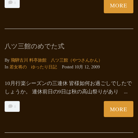
0
MORE
八ツ三館のめでた式
By
飛騨古川 料亭旅館 八ツ三館（やつさんかん）
In
若女将の ゆったり日記
Posted
10月 12, 2009
10月行楽シーズンの三連休 皆様如何お過ごしでしたで
しょうか。 連休前日の9日は秋の高山祭りがあり ...
0
MORE