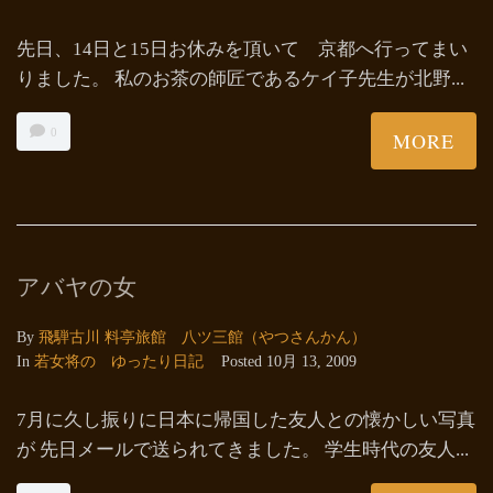
先日、14日と15日お休みを頂いて 京都へ行ってまい
りました。 私のお茶の師匠であるケイ子先生が北野...
0
MORE
アバヤの女
By
飛騨古川 料亭旅館 八ツ三館（やつさんかん）
In
若女将の ゆったり日記
Posted
10月 13, 2009
7月に久し振りに日本に帰国した友人との懐かしい写真
が 先日メールで送られてきました。 学生時代の友人...