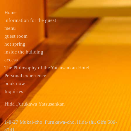
Home
information for the guest
menu
guest room
hot spring
inside the building
access
The Philosophy of the Yatsusankan Hotel
Personal experience
book now
Inquiries
Hida Furukawa Yatsusankan
1-8-27 Mukai-cho, Furukawa-cho, Hida-shi, Gifu 509-
4241