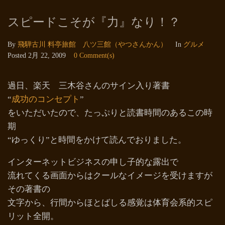
スピードこそが『力』なり！？
By
飛騨古川 料亭旅館 八ツ三館（やつさんかん）
In
グルメ
Posted
2月 22, 2009
0 Comment(s)
過日、楽天 三木谷さんのサイン入り著書
“
成功のコンセプト
”
をいただいたので、たっぷりと読書時間のあるこの時
期
“ゆっくり”と時間をかけて読んでおりました。
インターネットビジネスの申し子的な露出で
流れてくる画面からはクールなイメージを受けますが
その著書の
文字から、行間からほとばしる感覚は体育会系的スピ
リット全開。