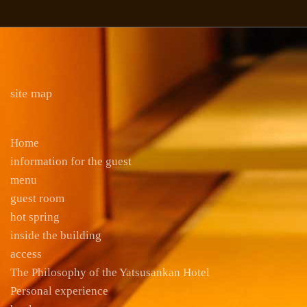
site map
Home
information for the guest
menu
guest room
hot spring
inside the building
access
The Philosophy of the Yatsusankan Hotel
Personal experience