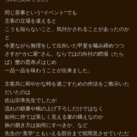
同じ茶事という“イベント”でも
主客の立場を違えると
こうも知らないこと、気付かされることがあったのか
と
今更ながら無理をして出向いた甲斐を噛み締めつつ
さすが“かに家”さん、ならではの向付の鱈場（たら
ば）蟹の昆布〆はじめ
一品一品を味わうことが出来ました。
主客共に和やかな時を過ごすための作法をご教示いた
だいたのは
佐山宗準先生でしたが
流れの順番や椀の上げ下ろしだけではなく
如何に持てば美しく見える箸の構えなのか
袂の捌き方は如何にすべきか、など
先生の“美学”ともいえる部分まで垣間見させていただ