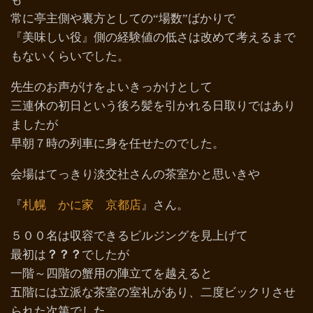
常に亭主側や裏方としての“場数”ばかりで
『美味しい役』側の経験値の低さは改めて考えるまで
もないくらいでした。
先生のお声がけをよいきっかけとして
三連休の初日という後ろ髪を引かれる日取りではあり
ましたが
早朝７時の列車に身を任せたのでした。
会場はてっきり淡交社さんの茶室かと思いきや
『
札幌 かに家 京都店
』さん。
５００名は収容できるビルジングを見上げて
最初は
？？？
でしたが
一階～四階の蟹用の陣立てを越えると
五階には立派な茶室の室礼があり、二度ビックリさせ
られた次第でした。