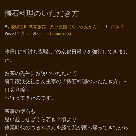
懐石料理のいただき方
By
飛騨古川 料亭旅館 八ツ三館（やつさんかん）
In
グルメ
Posted
11月 23, 2008
0 Comment(s)
昨日は“朝討ち夜駆け”の京都日帰りを強行してきまし
た。
お茶の先生にお誘いいただいて
裏千家淡交社さん主宰の『懐石料理のいただき方』～
口切り編～
へ行ってきたのです。
茶事の懐石も
思い起こせばうら若き？頃より
修業時代のつる幸さんを経て我が家へ帰ってきてから
も