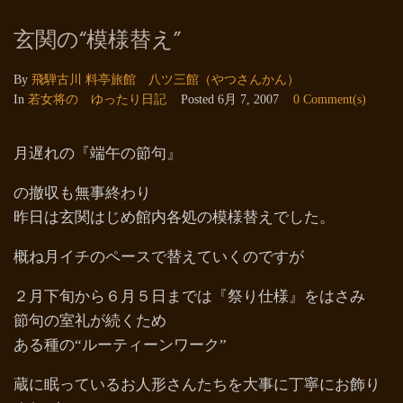
玄関の“模様替え”
By
飛騨古川 料亭旅館 八ツ三館（やつさんかん）
In
若女将の ゆったり日記
Posted
6月 7, 2007
0 Comment(s)
月遅れの『端午の節句』
の撤収も無事終わり
昨日は玄関はじめ館内各処の模様替えでした。
概ね月イチのペースで替えていくのですが
２月下旬から６月５日までは『祭り仕様』をはさみ
節句の室礼が続くため
ある種の“ルーティーンワーク”
蔵に眠っているお人形さんたちを大事に丁寧にお飾り