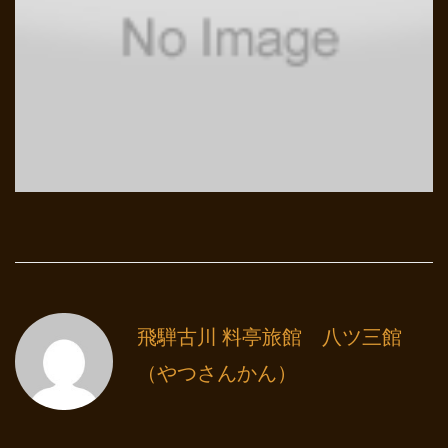
飛騨古川 料亭旅館 八ツ三館
（やつさんかん）