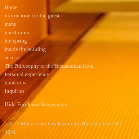
Home
information for the guest
menu
guest room
hot spring
inside the building
access
The Philosophy of the Yatsusankan Hotel
Personal experience
book now
Inquiries
Hida Furukawa Yatsusankan
1-8-27 Mukai-cho, Furukawa-cho, Hida-shi, Gifu 509-
4241