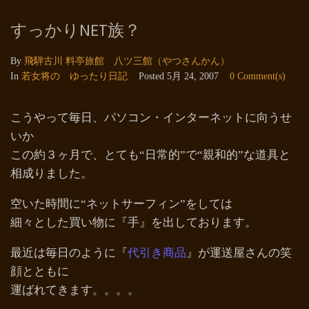
すっかりNET族？
By
飛騨古川 料亭旅館 八ツ三館（やつさんかん）
In
若女将の ゆったり日記
Posted
5月 24, 2007
0 Comment(s)
こうやって毎日、パソコン・インターネットに向うせ
いか
この約３ヶ月で、とても“日常的”で“親和的”な道具と
相成りました。
空いた時間に“ネットサーフィン”をしては
細々とした買い物に『手』を出しております。
最近は毎日のように『
代引き商品
』が運送屋さんの笑
顔とともに
運ばれてきます。。。。