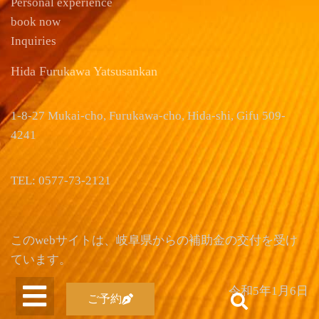
Personal experience
book now
Inquiries
Hida Furukawa Yatsusankan
1-8-27 Mukai-cho, Furukawa-cho, Hida-shi, Gifu 509-
4241
TEL: 0577-73-2121
このwebサイトは、岐阜県からの補助金の交付を受け
ています。
令和5年1月6日
ご予約