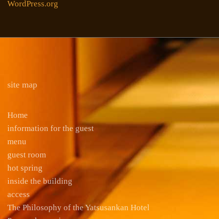
WordPress.org
site map
Home
information for the guest
menu
guest room
hot spring
inside the building
access
The Philosophy of the Yatsusankan Hotel