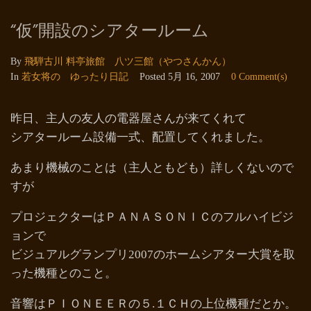
“仮”開設のシアタールーム
By
飛騨古川 料亭旅館 八ツ三館（やつさんかん）
In
若女将の ゆったり日記
Posted
5月 16, 2007
0 Comment(s)
昨日、主人の友人の電器屋さんが来てくれて
シアタールーム設備一式、配置してくれました。
あまり機械のことは（主人ともども）詳しくないので
すが
プロジェクターはＰＡＮＡＳＯＮＩＣのフルハイビジ
ョンで
ビジュアルグランプリ2007のホームシアター大賞を取
った機種とのこと。
音響はＰＩＯＮＥＥＲの５.１ＣＨの上位機種だとか。