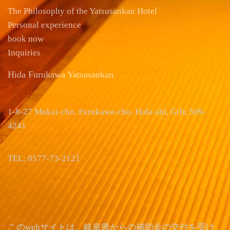
The Philosophy of the Yatsusankan Hotel
Personal experience
book now
Inquiries
Hida Furukawa Yatsusankan
1-8-27 Mukai-cho, Furukawa-cho, Hida-shi, Gifu 509-
4241
TEL: 0577-73-2121
このwebサイトは、岐阜県からの補助金の交付を受け