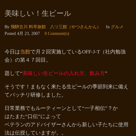
美味しい！生ビール
By
飛騨古川 料亭旅館 八ツ三館（やつさんかん）
In
グルメ
Posted
4月 23, 2007
0 Comment(s)
今日は
当館
で月２回実施しているOFF-J-T（社内勉強
会）の第４７回目。
題して“
美味しい生ビールの入れ方、飲み方
”
そうです！まもなく来たる生ビールの季節到来に備え
てバッチリ研修しました。
日常業務でもルーティーンとして“一子相伝”？か
はたまた“口伝”によって
ベテランのアドバイザーさんから新しい子たちに使用
法は伝授していますが。。