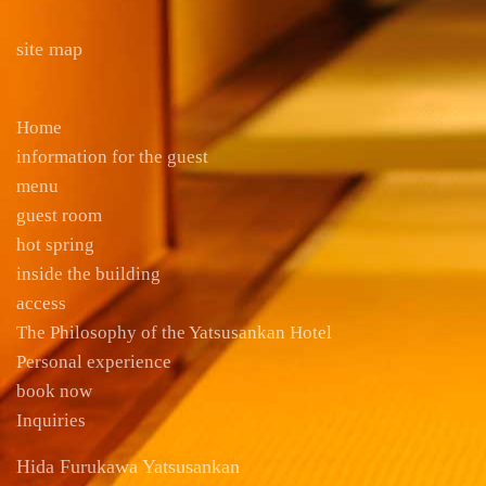
site map
Home
information for the guest
menu
guest room
hot spring
inside the building
access
The Philosophy of the Yatsusankan Hotel
Personal experience
book now
Inquiries
Hida Furukawa Yatsusankan