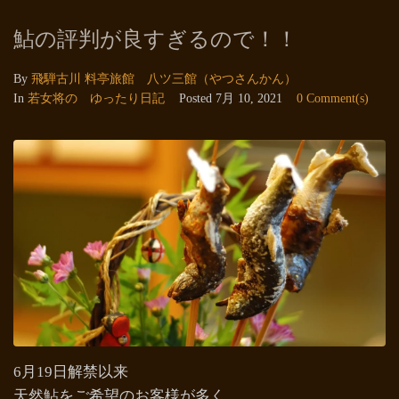
鮎の評判が良すぎるので！！
By
飛騨古川 料亭旅館 八ツ三館（やつさんかん）
In
若女将の ゆったり日記
Posted
7月 10, 2021
0 Comment(s)
6月19日解禁以来
天然鮎をご希望のお客様が多く