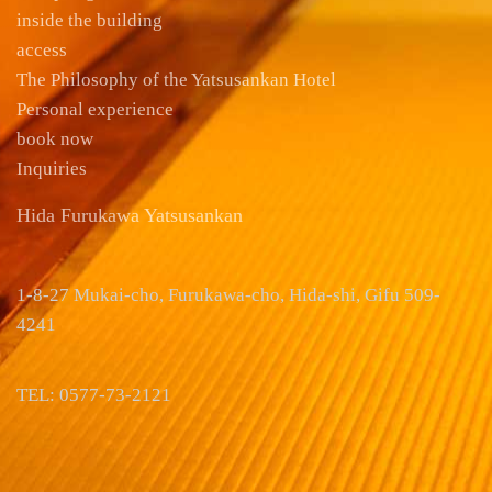
inside the building
access
The Philosophy of the Yatsusankan Hotel
Personal experience
book now
Inquiries
Hida Furukawa Yatsusankan
1-8-27 Mukai-cho, Furukawa-cho, Hida-shi, Gifu 509-
4241
TEL: 0577-73-2121