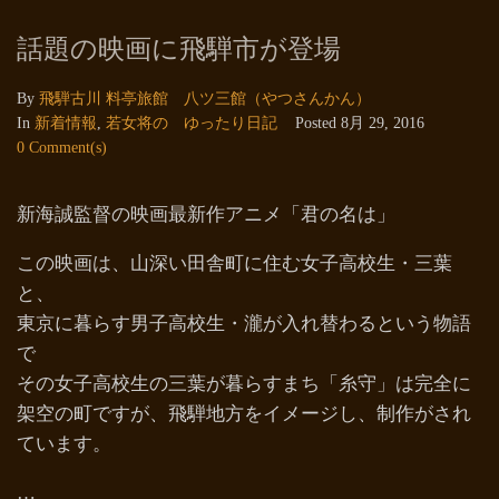
話題の映画に飛騨市が登場
By
飛騨古川 料亭旅館 八ツ三館（やつさんかん）
In
新着情報
,
若女将の ゆったり日記
Posted
8月 29, 2016
0 Comment(s)
新海誠監督の映画最新作アニメ「君の名は」
この映画は、山深い田舎町に住む女子高校生・三葉
と、
東京に暮らす男子高校生・瀧が入れ替わるという物語
で
その女子高校生の三葉が暮らすまち「糸守」は完全に
架空の町ですが、飛騨地方をイメージし、制作がされ
ています。
…