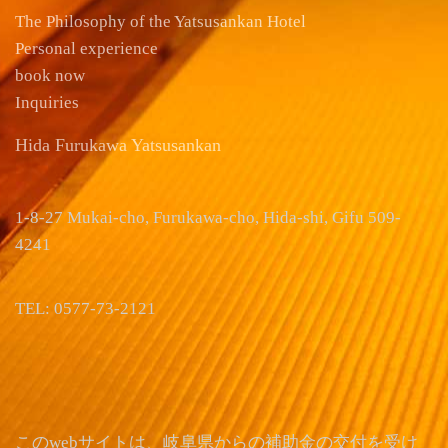
The Philosophy of the Yatsusankan Hotel
Personal experience
book now
Inquiries
Hida Furukawa Yatsusankan
1-8-27 Mukai-cho, Furukawa-cho, Hida-shi, Gifu 509-
4241
TEL: 0577-73-2121
このwebサイトは、岐阜県からの補助金の交付を受け