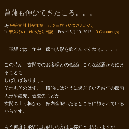
菖蒲も伸びてきたころ。。。
By
飛騨古川 料亭旅館 八ツ三館（やつさんかん）
In
若女将の ゆったり日記
Posted
5月 19, 2012
0 Comment(s)
「飛騨では一年中 節句人形を飾るんですねぇ。。。」
この時期 玄関でのお客様との会話はこんな話題から始ま
ることも
しばしばあります。
それもそのはず、一般的にはとうに過ぎている端午の節句
人形や鎧兜、破魔矢まどが
玄関の上り框から 館内全般いたるところに飾られている
からです。
もう何度も飛騨にお越しの方はご存知とは思いますが