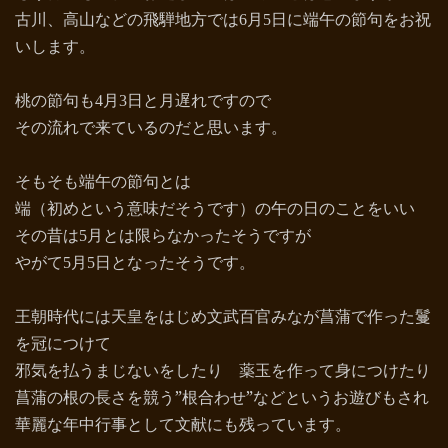
古川、高山などの飛騨地方では
月
日に端午の節句をお祝
6
5
いします。
桃の節句も
月
日と月遅れですので
4
3
その流れで来ているのだと思います。
そもそも端午の節句とは
端（初めという意味だそうです）の午の日のことをいい
その昔は
月とは限らなかったそうですが
5
やがて
月
日となったそうです。
5
5
王朝時代には天皇をはじめ文武百官みなが菖蒲で作った鬘
を冠につけて
邪気を払うまじないをしたり 薬玉を作って身につけたり
菖蒲の根の長さを競う”根合わせ”などというお遊びもされ
華麗な年中行事として文献にも残っています。