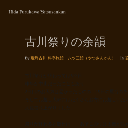
Hida Furukawa Yatsusankan
古川祭りの余韻
By
飛騨古川 料亭旅館 八ツ三館（やつさんかん）
In
日
古川祭りが終わってはや
3
昨年が中止だったこともあり
日の屋台の夜
2
日目のお天気は悪かったものの
19
そしてお越し太鼓にはたくさんお方にお越しい
大変盛り上がりました。
祭りが終わると数日は 「あそこのつけ太鼓が良