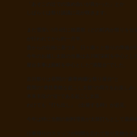
「あそこの辻での攻め合いが良かった」とか
しばらくは祭り談議に花が咲きます。
まだ雪深い
3
月
4
日に抽選祭（どの町内が祭りを仕
が行われてから約一月半。
昔からの伝統に基づき、日々粛々と祭りの準備が
今年のお越し太鼓の当番は古川町栄町を中心とし
屋台主事は殿町を中心とした”清龍台”でした。
古川祭りは昼間の
“
豪華絢爛な祭り屋台
“
と
夜間の
“
勇壮果敢な起こし太鼓
“
の両方をお楽しみ
本来主従の
“
従
“
である起こし太鼓。
わけても『打ち出し』（出発する時）が必見。
今年は特に当館の副料理長が太鼓打ちとして最終
仕事帰りのスタッフが時間を忘れて祭り見物を楽