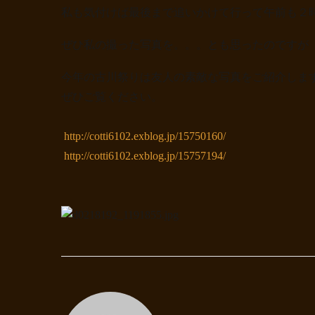
私も気付けば最後まで追いかけて行って午前も２
ぜひ私の撮った写真を。。。とも思ったのですが
今年の古川祭りは友人の素敵な写真をご紹介しま
ぜひご覧ください。
http://cotti6102.exblog.jp/15750160/
http://cotti6102.exblog.jp/15757194/