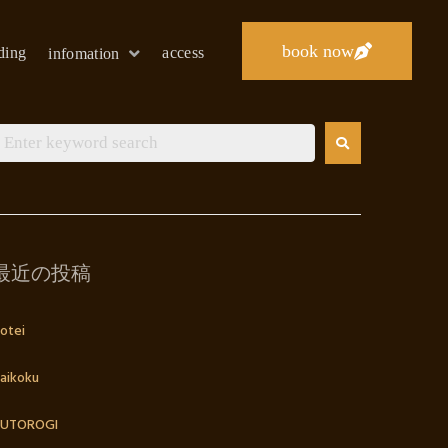
book now
lding
access
infomation
最近の投稿
otei
aikoku
UTOROGI