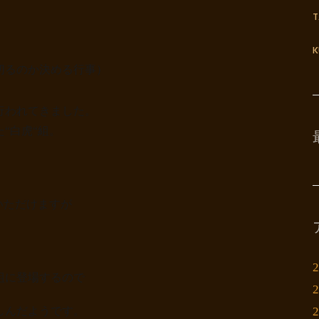
K
切るのか決める行事）
行われてきました。
た
“
白虎
“
組。
いただけますが
組に登場するので
しんだようです。