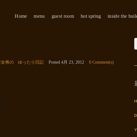
Home
menu
guest room
hot spring
inside the bui
若女将の ゆったり日記
Posted
4月 23, 2012
0 Comment(s)
祭、
H
ただき
D
Y
かった」とか