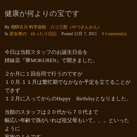
健康が何よりの宝です
By
飛騨古川 料亭旅館 八ツ三館（やつさんかん）
In
若女将の ゆったり日記
Posted
12月 7, 2011
0 Comment(s)
今日は当館スタッフのお誕生日会を
姉妹店『華MOKUREN』で開きました。
２か月に１回合同で行うのですが
１０月.１１月は繁忙期でなかなか予定を立てることが
できず
１２月に入ってからのHappy Birthdayとなりました。
当館のスタッフは２０代から７０代まで
幅広い年齢で孫がいれば祖父母もいて。。。といった
ように
家族のようです。