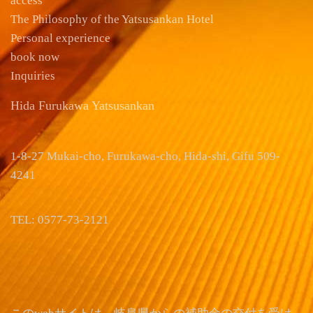
access
The Philosophy of the Yatsusankan Hotel
Personal experience
book now
Inquiries
Hida Furukawa Yatsusankan
1-8-27 Mukai-cho, Furukawa-cho, Hida-shi, Gifu 509-
4241
TEL: 0577-73-2121