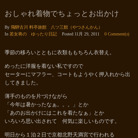
おしゃれ着物でちょっとお出かけ
By
飛騨古川 料亭旅館 八ツ三館（やつさんかん）
In
若女将の ゆったり日記
Posted
11月 29, 2011
0 Comment(s)
季節の移ろいとともに衣類ももちろん衣替え。
めったに洋服を着ない私ですので
セーターにマフラー、コートもようやく押入れから出
してきました。
薄手のものを片づけながら
「今年は暑かったなぁ。。。」とか
「あのお出かけにはこれを着たなぁ」とか
いろいろ思い出されて 何気に楽しいものです。
明日から１泊２日で京都北野天満宮で行われる