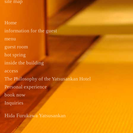
site map
Home
information for the guest
menu
guest room
hot spring
inside the building
access
The Philosophy of the Yatsusankan Hotel
Personal experience
book now
Inquiries
Hida Furukawa Yatsusankan