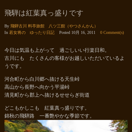
飛騨は紅葉真っ盛りです
By
飛騨古川 料亭旅館 八ツ三館（やつさんかん）
In
若女将の ゆったり日記
Posted
10月 16, 2011
0 Comment(s)
今日は気温も上がって 過ごしいい行楽日和。
古川にも たくさんの客様がお越しいただいているよ
うです。
河合町から白川郷へ抜ける天生峠
高山から長野へ向かう平湯峠
清見町から郡上へ抜けるせせらぎ街道
どこもかしこも 紅葉真っ盛りです。
錦秋の飛騨路 一番艶やかな季節です。