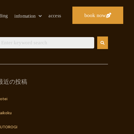
book now
lding
access
infomation
最近の投稿
otei
aikoku
UTOROGI