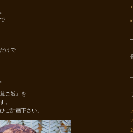
。
で
K
だけで
。
茸ご飯』を
す。
ひご計画下さい。