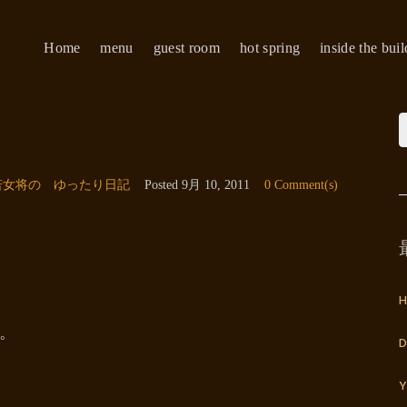
Home
menu
guest room
hot spring
inside the bui
う
若女将の ゆったり日記
Posted
9月 10, 2011
0 Comment(s)
H
。
D
Y