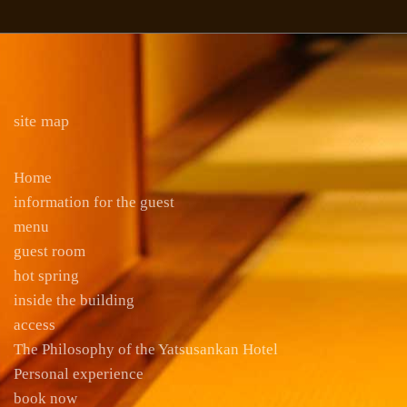
site map
Home
information for the guest
menu
guest room
hot spring
inside the building
access
The Philosophy of the Yatsusankan Hotel
Personal experience
book now