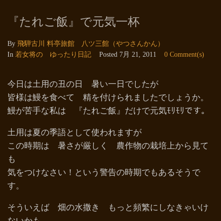
『たれご飯』で元気一杯
By
飛騨古川 料亭旅館 八ツ三館（やつさんかん）
In
若女将の ゆったり日記
Posted
7月 21, 2011
0 Comment(s)
今日は土用の丑の日 暑い一日でしたが
皆様は鰻を食べて 精を付けられましたでしょうか。
鰻が苦手な私は 『たれご飯』だけで元気ﾓﾘﾓﾘです。
土用は夏の季語として使われますが
この時期は 暑さが厳しく 農作物の栽培上から見て
も
気をつけなさい！という警告の時期でもあるそうで
す。
そういえば 畑の水撒き もっと頻繁にしなきゃいけ
ないかも。。。