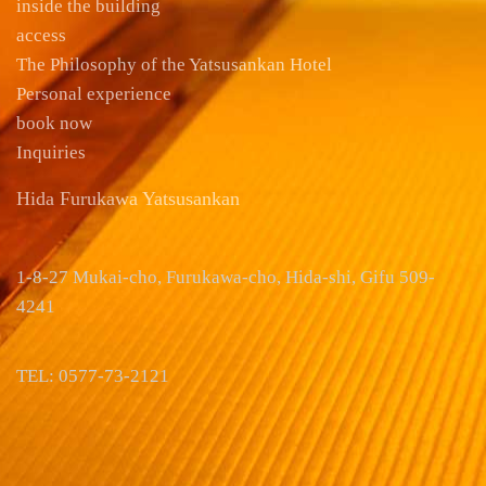
inside the building
access
The Philosophy of the Yatsusankan Hotel
Personal experience
book now
Inquiries
Hida Furukawa Yatsusankan
1-8-27 Mukai-cho, Furukawa-cho, Hida-shi, Gifu 509-
4241
TEL: 0577-73-2121