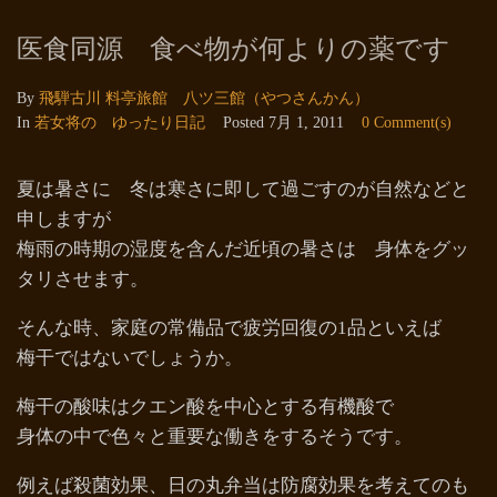
医食同源 食べ物が何よりの薬です
By
飛騨古川 料亭旅館 八ツ三館（やつさんかん）
In
若女将の ゆったり日記
Posted
7月 1, 2011
0 Comment(s)
夏は暑さに 冬は寒さに即して過ごすのが自然などと
申しますが
梅雨の時期の湿度を含んだ近頃の暑さは 身体をグッ
タリさせます。
そんな時、家庭の常備品で疲労回復の1品といえば
梅干ではないでしょうか。
梅干の酸味はクエン酸を中心とする有機酸で
身体の中で色々と重要な働きをするそうです。
例えば殺菌効果、日の丸弁当は防腐効果を考えてのも