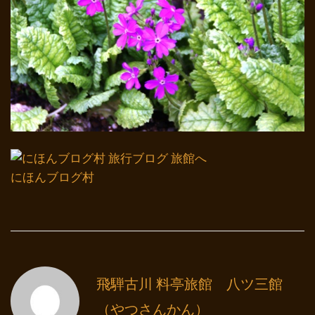
にほんブログ村
飛騨古川 料亭旅館 八ツ三館
（やつさんかん）