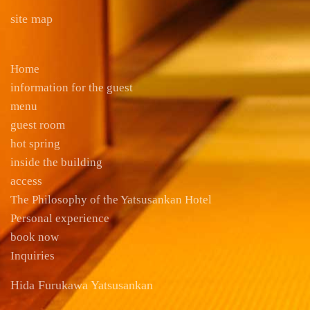
site map
Home
information for the guest
menu
guest room
hot spring
inside the building
access
The Philosophy of the Yatsusankan Hotel
Personal experience
book now
Inquiries
Hida Furukawa Yatsusankan