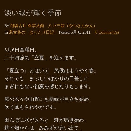
淡い緑が輝く季節
By
飛騨古川 料亭旅館 八ツ三館（やつさんかん）
In
若女将の ゆったり日記
Posted
5月 6, 2011
0 Comment(s)
5月6日金曜日、
二十四節気「立夏」を迎えます。
『夏立つ』とはいえ 気候はようやく春。
それでも まぶしいばかりの日差しに
まぎれもない初夏を感じたりもします。
庭の木々や山野にも新緑が目立ち始め、
吹く風もさわやかです。
田んぼに水が入ると 蛙が鳴き始め、
耕す畑からは みみずが這い出て、