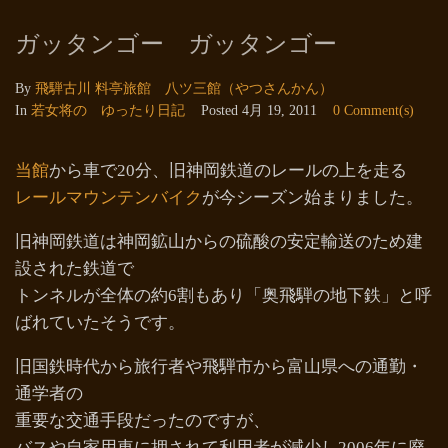
ガッタンゴー ガッタンゴー
By
飛騨古川 料亭旅館 八ツ三館（やつさんかん）
In
若女将の ゆったり日記
Posted
4月 19, 2011
0 Comment(s)
当館
から車で20分、旧神岡鉄道のレールの上を走る
レールマウンテンバイク
が今シーズン始まりました。
旧神岡鉄道は神岡鉱山からの硫酸の安定輸送のため建
設された鉄道で
トンネルが全体の約6割もあり「奥飛騨の地下鉄」と呼
ばれていたそうです。
旧国鉄時代から旅行者や飛騨市から富山県への通勤・
通学者の
重要な交通手段だったのですが、
バスや自家用車に押されて利用者が減少し2006年に廃