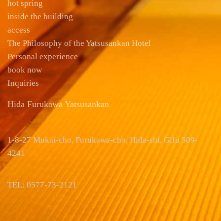
hot spring
inside the building
access
The Philosophy of the Yatsusankan Hotel
Personal experience
book now
Inquiries
Hida Furukawa Yatsusankan
1-8-27 Mukai-cho, Furukawa-cho, Hida-shi, Gifu 509-
4241
TEL: 0577-73-2121