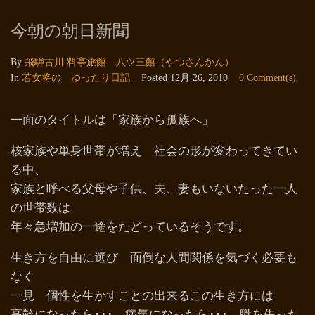
今朝の朝日新聞
By
飛騨古川 料亭旅館 八ツ三館（やつさんかん）
In
若女将の ゆったり日記
Posted
12月 26, 2010
0 Comment(s)
一面のタイトルは「家族から孤族へ」
核家族や単身世帯が増え 社会の形が変わってきてい
る中、
家族と呼べる父母や子供、夫、妻もいないたった一人
の世帯数は
年々急増加の一途をたどっているそうです。
生き方を自由に選び 面倒な人間関係を気づく必要も
なく
一見 個性を生かすことの出来るこの生き方には
高齢になったら･･･ 病気になったら･･･ 職を失った