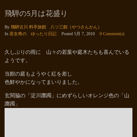
飛騨の5月は花盛り
By
飛騨古川 料亭旅館 八ツ三館（やつさんかん）
In
若女将の ゆったり日記
Posted
5月 7, 2010
0 Comment(s)
久しぶりの雨に 山々の若葉や庭木たちも喜んでいる
ようです。
当館の庭もようやく紅を差し
色鮮やかになってまいりました。
玄関脇の「淀川躑躅」にめずらしいオレンジ色の「山
躑躅」