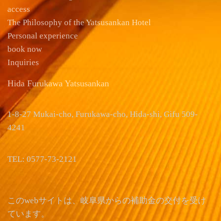
access
The Philosophy of the Yatsusankan Hotel
Personal experience
book now
Inquiries
Hida Furukawa Yatsusankan
1-8-27 Mukai-cho, Furukawa-cho, Hida-shi, Gifu 509-
4241
TEL: 0577-73-2121
このwebサイトは、岐阜県からの補助金の交付を受け
ています。