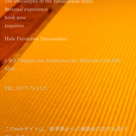
The Philosophy of the Yatsusankan Hotel
Personal experience
book now
Inquiries
Hida Furukawa Yatsusankan
1-8-27 Mukai-cho, Furukawa-cho, Hida-shi, Gifu 509-
4241
TEL: 0577-73-2121
このwebサイトは、岐阜県からの補助金の交付を受け