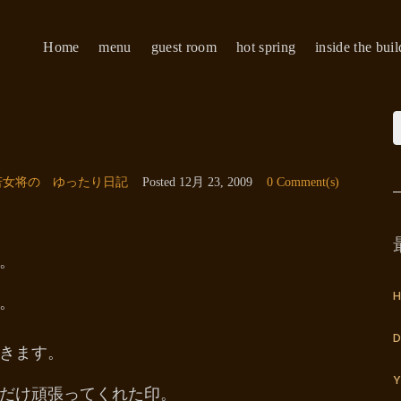
Home
menu
guest room
hot spring
inside the bui
若女将の ゆったり日記
Posted
12月 23, 2009
0 Comment(s)
。
H
。
D
きます。
Y
だけ頑張ってくれた印。