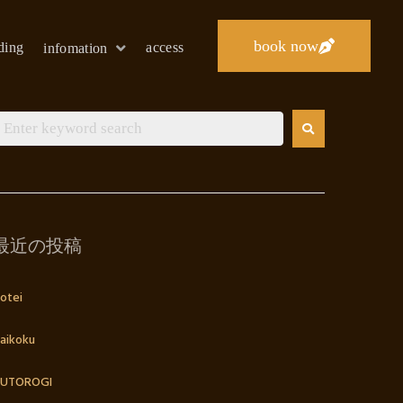
book now
lding
access
infomation
最近の投稿
otei
aikoku
UTOROGI