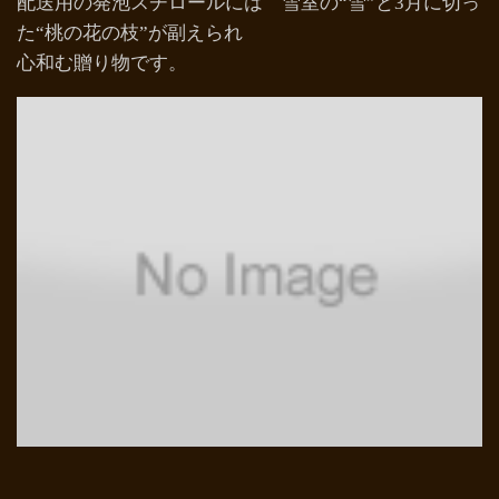
配送用の発泡スチロールには 雪室の“雪”と3月に切っ
た“桃の花の枝”が副えられ
心和む贈り物です。