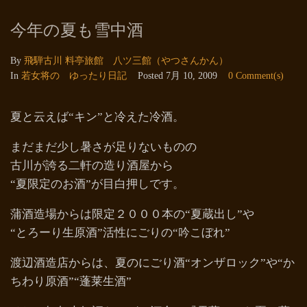
今年の夏も雪中酒
By
飛騨古川 料亭旅館 八ツ三館（やつさんかん）
In
若女将の ゆったり日記
Posted
7月 10, 2009
0 Comment(s)
夏と云えば“キン”と冷えた冷酒。
まだまだ少し暑さが足りないものの
古川が誇る二軒の造り酒屋から
“夏限定のお酒”が目白押しです。
蒲酒造場からは限定２０００本の“夏蔵出し”や
“とろーり生原酒”活性にごりの“吟こぼれ”
渡辺酒造店からは、夏のにごり酒“オンザロック”や“か
ちわり原酒”“蓬莱生酒”