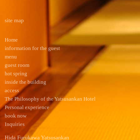
site map
Home
information for the guest
menu
guest room
hot spring
inside the building
access
The Philosophy of the Yatsusankan Hotel
Personal experience
book now
Inquiries
Hida Furukawa Yatsusankan