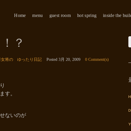
Home
menu
guest room
hot spring
inside the bui
う！？
若女将の ゆったり日記
Posted
3月 20, 2009
0 Comment(s)
り
ます。
H
D
せないのが
Y