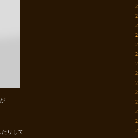
が
したりして