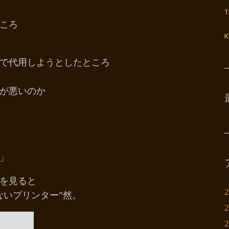
ころ
K
で代用しようとしたところ
が悪いのか
」
を見ると
ないプリンター”然。