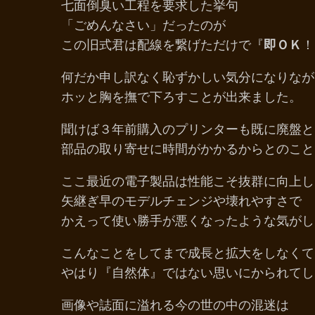
七面倒臭い工程を要求した挙句
「ごめんなさい」だったのが
この旧式君は配線を繋げただけで『
即ＯＫ
！
何だか申し訳なく恥ずかしい気分になりなが
ホッと胸を撫で下ろすことが出来ました。
聞けば３年前購入のプリンターも既に廃盤と
部品の取り寄せに時間がかかるからとのこと
ここ最近の電子製品は性能こそ抜群に向上し
矢継ぎ早のモデルチェンジや壊れやすさで
かえって使い勝手が悪くなったような気がし
こんなことをしてまで成長と拡大をしなくて
やはり『自然体』ではない思いにかられてし
画像や誌面に溢れる今の世の中の混迷は