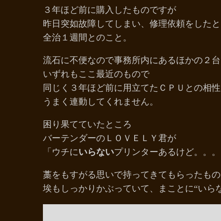
３年ほど前に購入したものですが
昨日突如故障してしまい、修理依頼をしたと
全治１週間とのこと。
流石に不便なので事務所内にあるほかの２台
いずれもここ最近のもので
同じく３年ほど前に用立てたＣＰＵとの相性
うまく連動してくれません。
困り果てていたところ
バーテンダーのＬＯＶＥＬＹ君が
「ウチに
いらない
プリンターあるけど。。。
藁をもすがる思いで持ってきてもらったもの
埃もしっかりかぶっていて、まことに“いら