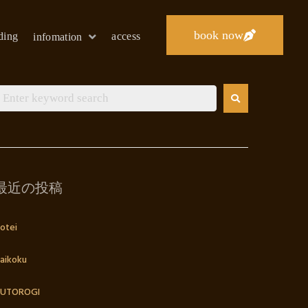
book now
lding
access
infomation
最近の投稿
otei
aikoku
UTOROGI