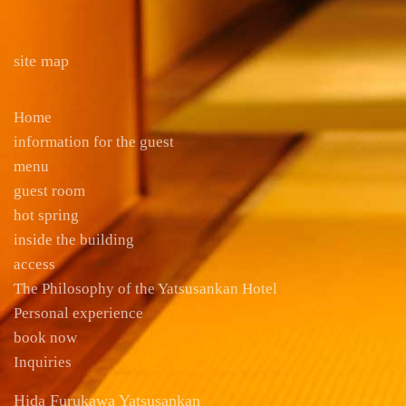
site map
Home
information for the guest
menu
guest room
hot spring
inside the building
access
The Philosophy of the Yatsusankan Hotel
Personal experience
book now
Inquiries
Hida Furukawa Yatsusankan