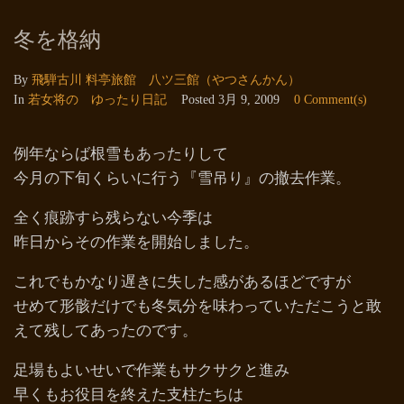
冬を格納
By
飛騨古川 料亭旅館 八ツ三館（やつさんかん）
In
若女将の ゆったり日記
Posted
3月 9, 2009
0 Comment(s)
例年ならば根雪もあったりして
今月の下旬くらいに行う『雪吊り』の撤去作業。
全く痕跡すら残らない今季は
昨日からその作業を開始しました。
これでもかなり遅きに失した感があるほどですが
せめて形骸だけでも冬気分を味わっていただこうと敢
えて残してあったのです。
足場もよいせいで作業もサクサクと進み
早くもお役目を終えた支柱たちは