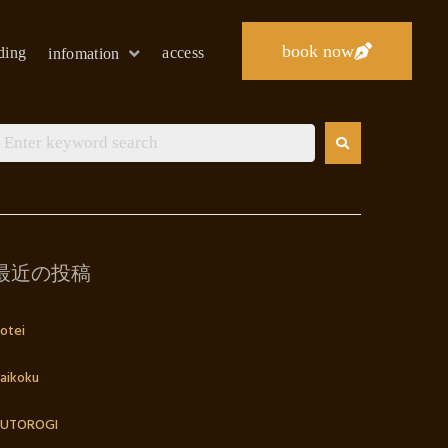
book now
lding
access
infomation
最近の投稿
otei
aikoku
UTOROGI