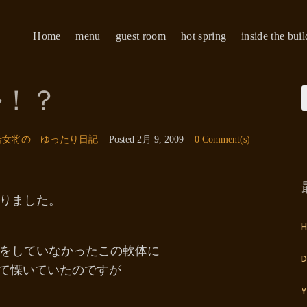
Home
menu
guest room
hot spring
inside the bui
ル！？
若女将の ゆったり日記
Posted
2月 9, 2009
0 Comment(s)
りました。
H
をしていなかったこの軟体に
D
して慄いていたのですが
Y