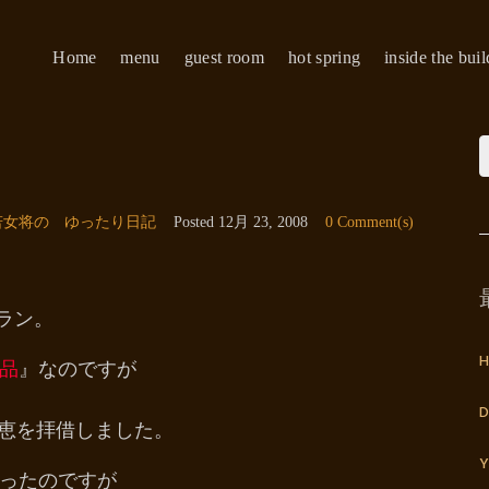
Home
menu
guest room
hot spring
inside the bui
若女将の ゆったり日記
Posted
12月 23, 2008
0 Comment(s)
プラン。
H
品
』なのですが
D
知恵を拝借しました。
Y
ったのですが