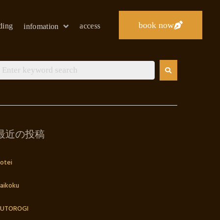
book now
lding
access
infomation
最近の投稿
otei
aikoku
UTOROGI