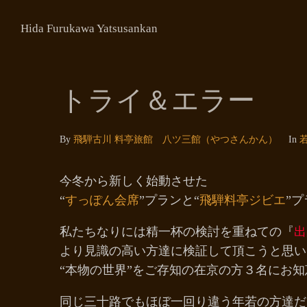
Hida Furukawa Yatsusankan
トライ＆エラー
By
飛騨古川 料亭旅館 八ツ三館（やつさんかん）
In
今冬から新しく始動させた
“
すっぽん会席
”プランと“
飛騨料亭ジビエ
”
私たちなりには精一杯の検討を重ねての『
出
より見識の高い方達に検証して頂こうと思い
“本物の世界”をご存知の在京の方３名にお
同じ三十路でもほぼ一回り違う年若の方達だ