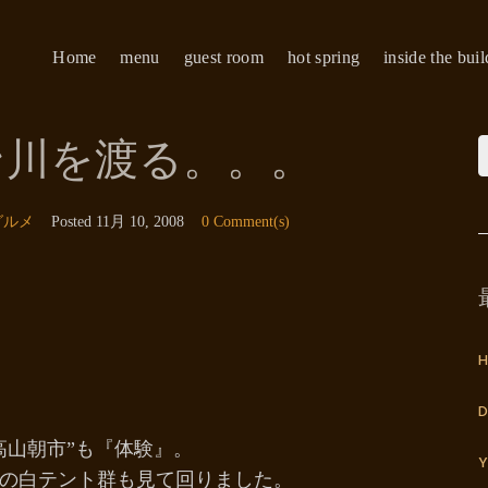
Home
menu
guest room
hot spring
inside the bui
ン川を渡る。。。
グルメ
Posted
11月 10, 2008
0 Comment(s)
H
D
高山朝市”も『体験』。
Y
の白テント群も見て回りました。