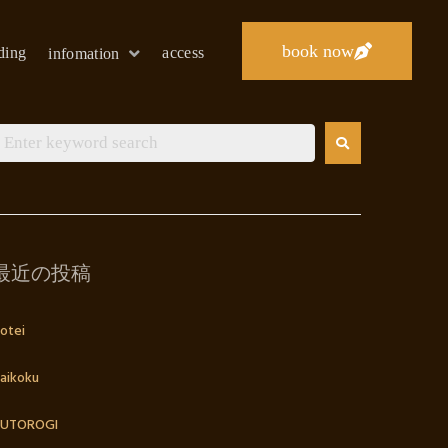
book now
lding
access
infomation
最近の投稿
otei
aikoku
UTOROGI