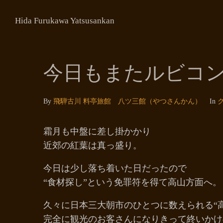
Hida Furukawa Yatsusankan
今日もまたルビコ
By
飛騨古川 料亭旅館 八ツ三館（やつさんかん）
In
霜月も中盤に差し掛かかり
近郊の紅葉は真っ盛り。
今日は少し落ち着いた日だったので
“食材探し”という免罪符を得て高山方面へ。
久々に日本三大朝市のひとつに数えられる“
完全に観光のお客さんになりきって終いかけ