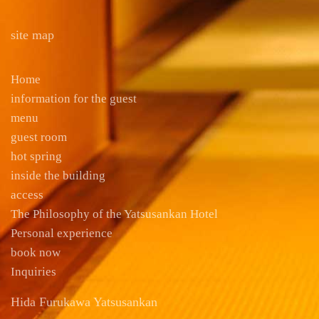
site map
Home
information for the guest
menu
guest room
hot spring
inside the building
access
The Philosophy of the Yatsusankan Hotel
Personal experience
book now
Inquiries
Hida Furukawa Yatsusankan