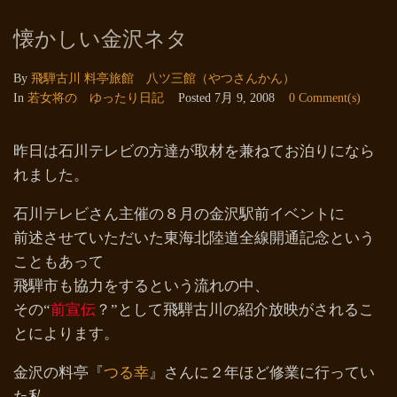
懐かしい金沢ネタ
By
飛騨古川 料亭旅館 八ツ三館（やつさんかん）
In
若女将の ゆったり日記
Posted
7月 9, 2008
0 Comment(s)
昨日は石川テレビの方達が取材を兼ねてお泊りになら
れました。
石川テレビさん主催の８月の金沢駅前イベントに
前述させていただいた東海北陸道全線開通記念という
こともあって
飛騨市も協力をするという流れの中、
その“
前宣伝
？”として飛騨古川の紹介放映がされるこ
とによります。
金沢の料亭『
つる幸
』さんに２年ほど修業に行ってい
た私。