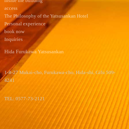
inside the building
access
The Philosophy of the Yatsusankan Hotel
Personal experience
book now
Inquiries
Hida Furukawa Yatsusankan
1-8-27 Mukai-cho, Furukawa-cho, Hida-shi, Gifu 509-
4241
TEL: 0577-73-2121