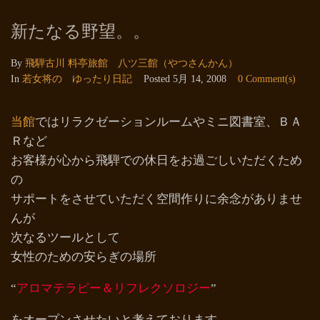
新たなる野望。。
By
飛騨古川 料亭旅館 八ツ三館（やつさんかん）
In
若女将の ゆったり日記
Posted
5月 14, 2008
0 Comment(s)
当館
ではリラクゼーションルームやミニ図書室、ＢＡ
Ｒなど
お客様が心から飛騨での休日をお過ごしいただくため
の
サポートをさせていただく空間作りに余念がありませ
んが
次なるツールとして
女性のための安らぎの場所
“
アロマテラピー＆リフレクソロジー
”
をオープンさせたいと考えております。