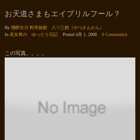
お天道さまもエイプリルフール？
By
飛騨古川 料亭旅館 八ツ三館（やつさんかん）
In
若女将の ゆったり日記
Posted
4月 1, 2008
0 Comment(s)
この写真。。。。