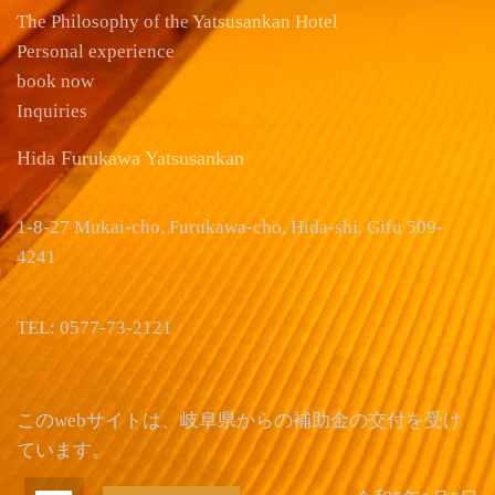
The Philosophy of the Yatsusankan Hotel
Personal experience
book now
Inquiries
Hida Furukawa Yatsusankan
1-8-27 Mukai-cho, Furukawa-cho, Hida-shi, Gifu 509-
4241
TEL: 0577-73-2121
このwebサイトは、岐阜県からの補助金の交付を受け
ています。