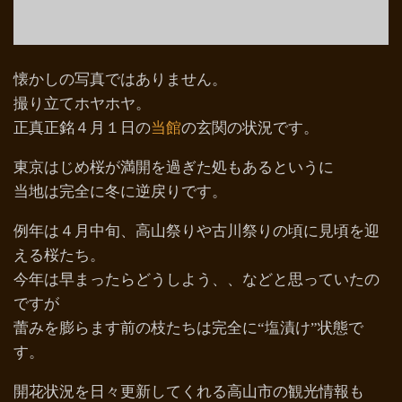
懐かしの写真ではありません。
撮り立てホヤホヤ。
正真正銘４月１日の
当館
の玄関の状況です。
東京はじめ桜が満開を過ぎた処もあるというに
当地は完全に冬に逆戻りです。
例年は４月中旬、高山祭りや古川祭りの頃に見頃を迎
える桜たち。
今年は早まったらどうしよう、、などと思っていたの
ですが
蕾みを膨らます前の枝たちは完全に“塩漬け”状態で
す。
開花状況を日々更新してくれる高山市の観光情報も