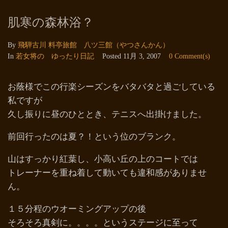
肌寒の森林浴？
By
飛騨古川 料亭旅館 八ツ三館（やつさんかん）
In
若女将の ゆったり日記
Posted
11月 3, 2007
0 Comment(s)
お蔭様でこの行楽シーズンをバタバタと過ごしている
私ですが
久し振りに昼のひととき、テニスへ出掛けました。
前回行ったのは夏？！という位のブランク。
山はすっかり紅葉し、小高い丘の上のコートでは
トレーナーを重ね着して動いても違和感がありませ
ん。
１５分程のウオーミングアップの後
そろそろ真剣に。。。。というステージに至って