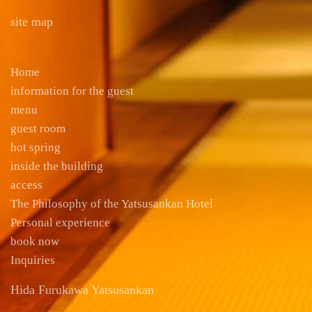
site map
Home
information for the guest
menu
guest room
hot spring
inside the building
access
The Philosophy of the Yatsusankan Hotel
Personal experience
book now
Inquiries
Hida Furukawa Yatsusankan