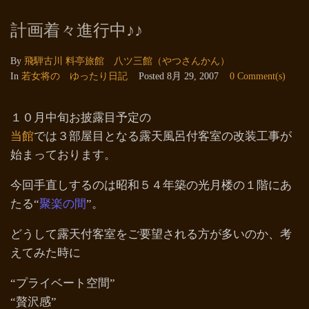
計画着々進行中♪♪
By
飛騨古川 料亭旅館 八ツ三館（やつさんかん）
In
若女将の ゆったり日記
Posted
8月 29, 2007
0 Comment(s)
１０月中旬お披露目予定の
当館
では３部屋目となる露天風呂付客室の改装工事が
始まっております。
今回手直しするのは昭和５４年築の光月楼の１階にあ
たる“
聚楽の間
”。
どうして露天付客室をご要望される方が多いのか、考
えてみた時に
“プライベート空間”
“贅沢感”