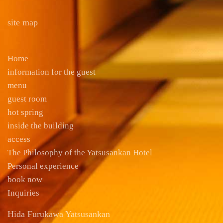
site map
Home
information for the guest
menu
guest room
hot spring
inside the building
access
The Philosophy of the Yatsusankan Hotel
Personal experience
book now
Inquiries
Hida Furukawa Yatsusankan