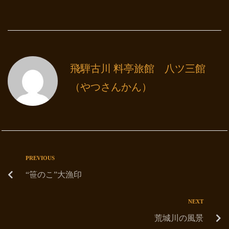
飛騨古川 料亭旅館 八ツ三館
（やつさんかん）
PREVIOUS
“笹のこ”大漁印
NEXT
荒城川の風景