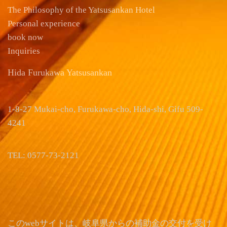
The Philosophy of the Yatsusankan Hotel
Personal experience
book now
Inquiries
Hida Furukawa Yatsusankan
1-8-27 Mukai-cho, Furukawa-cho, Hida-shi, Gifu 509-
4241
TEL: 0577-73-2121
このwebサイトは、岐阜県からの補助金の交付を受け