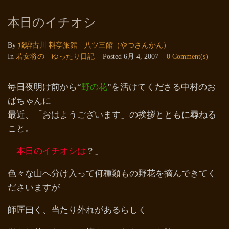
本日のイチオシ
By
飛騨古川 料亭旅館 八ツ三館（やつさんかん）
In
若女将の ゆったり日記
Posted
6月 4, 2007
0 Comment(s)
毎日夜明け前から“
野の花
”を活けてくださる中村のお
ばちゃんに
最近、「おはようございます」の挨拶とともに尋ねる
こと。
「
本日のイチオシは
？」
色々な山へ分け入って何種類もの野花を摘んできてく
ださいますが
師匠曰く、当たり外れがあるらしく