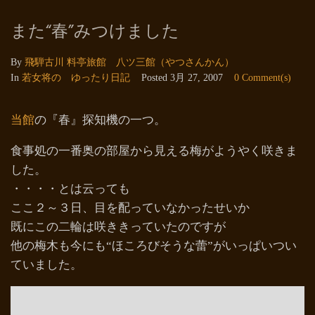
また“春”みつけました
By
飛騨古川 料亭旅館 八ツ三館（やつさんかん）
In
若女将の ゆったり日記
Posted
3月 27, 2007
0 Comment(s)
当館
の『春』探知機の一つ。
食事処の一番奥の部屋から見える梅がようやく咲きま
した。
・・・・とは云っても
ここ２～３日、目を配っていなかったせいか
既にこの二輪は咲ききっていたのですが
他の梅木も今にも“ほころびそうな蕾”がいっぱいつい
ていました。