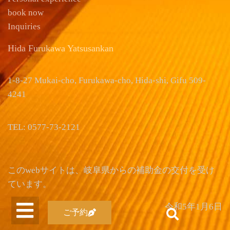
book now
Inquiries
Hida Furukawa Yatsusankan
1-8-27 Mukai-cho, Furukawa-cho, Hida-shi, Gifu 509-
4241
TEL: 0577-73-2121
このwebサイトは、岐阜県からの補助金の交付を受け
ています。
令和5年1月6日
ご予約