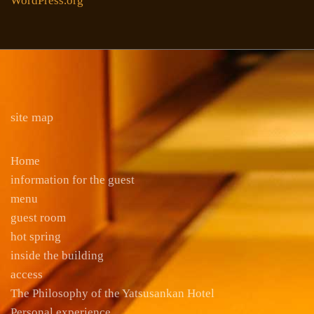
WordPress.org
site map
Home
information for the guest
menu
guest room
hot spring
inside the building
access
The Philosophy of the Yatsusankan Hotel
Personal experience