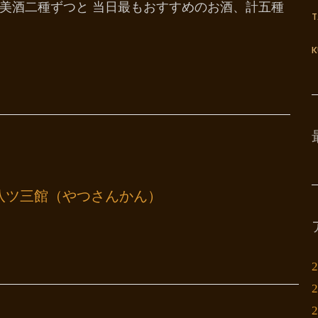
美酒二種ずつと 当日最もおすすめのお酒、計五種
K
八ツ三館（やつさんかん）