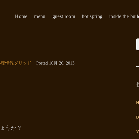
Home
menu
guest room
hot spring
inside the bui
料理情報グリッド
Posted
10月 26, 2013
H
D
ょうか？
Y