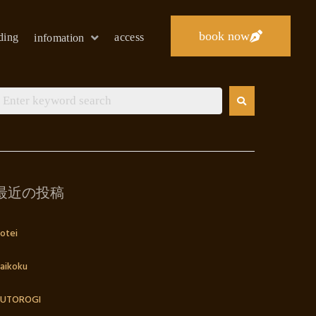
book now
lding
access
infomation
最近の投稿
otei
aikoku
UTOROGI