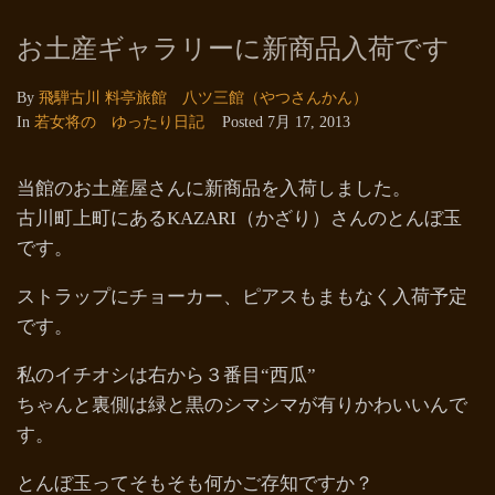
お土産ギャラリーに新商品入荷です
By
飛騨古川 料亭旅館 八ツ三館（やつさんかん）
In
若女将の ゆったり日記
Posted
7月 17, 2013
当館のお土産屋さんに新商品を入荷しました。
古川町上町にあるKAZARI（かざり）さんのとんぼ玉
です。
ストラップにチョーカー、ピアスもまもなく入荷予定
です。
私のイチオシは右から３番目“西瓜”
ちゃんと裏側は緑と黒のシマシマが有りかわいいんで
す。
とんぼ玉ってそもそも何かご存知ですか？