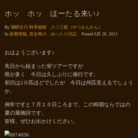
ホッ ホッ ほーたる来い♪
By
飛騨古川 料亭旅館 八ツ三館（やつさんかん）
In
新着情報
,
若女将の ゆったり日記
Posted
6月 28, 2013
おはようございます♪
先日から始まった蛍ツアーですが
雨が多く 今日は久しぶりに催行です。
初日は2０匹ほどでしたが 今日は何匹見えるでしょう
か。
例年ですと７月１０日ころまで、この時期ならではの
夏の風物詩です。
皆様、ぜひお出かけください。