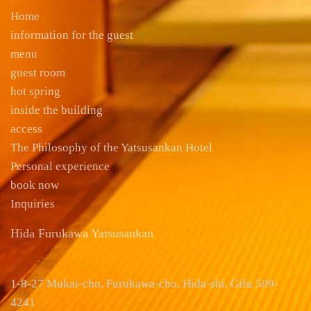
Home
information for the guest
menu
guest room
hot spring
inside the building
access
The Philosophy of the Yatsusankan Hotel
Personal experience
book now
Inquiries
Hida Furukawa Yatsusankan
1-8-27 Mukai-cho, Furukawa-cho, Hida-shi, Gifu 509-
4241