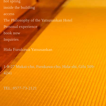
hot spring
inside the building
access
The Philosophy of the Yatsusankan Hotel
Personal experience
book now
Inquiries
Hida Furukawa Yatsusankan
1-8-27 Mukai-cho, Furukawa-cho, Hida-shi, Gifu 509-
4241
TEL: 0577-73-2121