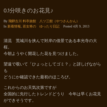
0.1分咲きのお花見♪
By
飛騨古川 料亭旅館 八ツ三館（やつさんかん）
In
新着情報
,
若女将の ゆったり日記
Posted
4月 9, 2013
清流 荒城川を挟んで対岸の借景である本光寺の大
桜。
今朝ようやく開花した花を見つけました。
望遠で覗いて「ひょっとしてゴミ？」と訝しげながら
も
どうにか確認できた最初のほころび。
これからのお天気次第ですが
全国的に先行したトレンドどうり 今年は早くお花見
ができそうです。