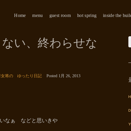
Home
menu
guest room
hot spring
inside the bui
らない、終わらせな
若女将の ゆったり日記
Posted
1月 26, 2013
H
D
いなぁ などと思いきや
Y