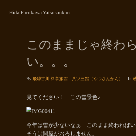
Hida Furukawa Yatsusankan
このままじゃ終わ
い。。。
By
飛騨古川 料亭旅館 八ツ三館（やつさんかん）
In
見てください！ この雪景色♪
今年は雪が少ないなぁ このまま終わればい
そうは問屋がおろしません。