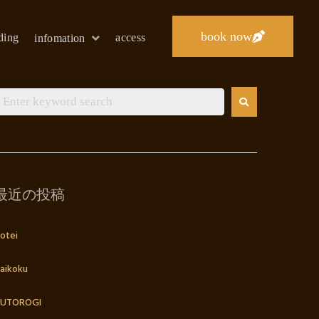
book now
lding
access
infomation
最近の投稿
otei
aikoku
UTOROGI