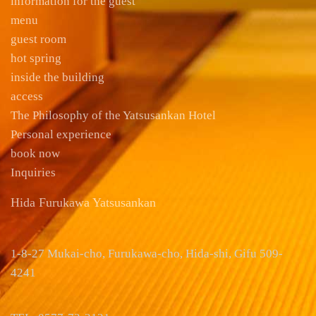
information for the guest
menu
guest room
hot spring
inside the building
access
The Philosophy of the Yatsusankan Hotel
Personal experience
book now
Inquiries
Hida Furukawa Yatsusankan
1-8-27 Mukai-cho, Furukawa-cho, Hida-shi, Gifu 509-
4241