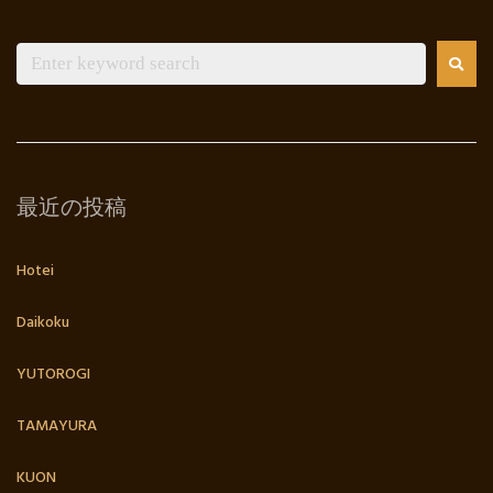
最近の投稿
Hotei
Daikoku
YUTOROGI
TAMAYURA
KUON