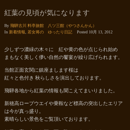
紅葉の見頃が気になります
By
飛騨古川 料亭旅館 八ツ三館（やつさんかん）
In
新着情報
,
若女将の ゆったり日記
Posted
10月 13, 2012
少しずつ濃緑の木々に 紅や黄の色が点じられ始め
まもなく美しく儚い自然の饗宴が繰り広げられます。
当館正面玄関に鎮座まします桜は
紅々と色付き 秋らしさを演出しております。
飛騨各地から紅葉の情報も聞こえてまいりました。
新穂高ロープウエイや乗鞍など標高の突出したエリア
は今が真っ盛り。
素晴らしい景色をご覧頂いております。